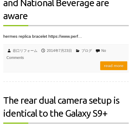
and National Beverage are
aware
hermes replica bracelet https://www.perf…
谷口リフォーム
2014年7月23日
ブログ
No
Comments
read more
The rear dual camera setup is
identical to the Galaxy S9+