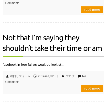
Comments
read more
Not that I’m saying they
shouldn’t take their time or am
facebook in free fall as weak outlook st…
谷口リフォーム
2014年7月23日
ブログ
No
Comments
read more