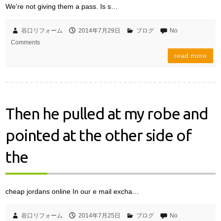
We’re not giving them a pass. Is s…
谷口リフォーム
2014年7月29日
ブログ
No
Comments
read more
Then he pulled at my robe and
pointed at the other side of
the
cheap jordans online In our e mail excha…
谷口リフォーム
2014年7月25日
ブログ
No