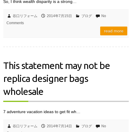
So, I think wealth disparity is a strong…
谷口リフォーム
2014年7月15日
ブログ
No
Comments
read more
This statement may not be
replica designer bags
wholesale
7 adventure vacation ideas to get fit wh…
谷口リフォーム
2014年7月14日
ブログ
No